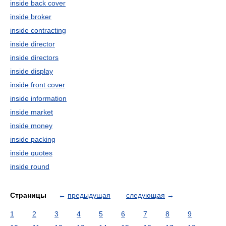
inside back cover
inside broker
inside contracting
inside director
inside directors
inside display
inside front cover
inside information
inside market
inside money
inside packing
inside quotes
inside round
Страницы
←
предыдущая
следующая
→
1
2
3
4
5
6
7
8
9